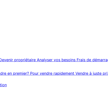
Devenir propriétaire
Analyser vos besoins
Frais de démarr
dre en premier?
Pour vendre rapidement
Vendre à juste pri
tion